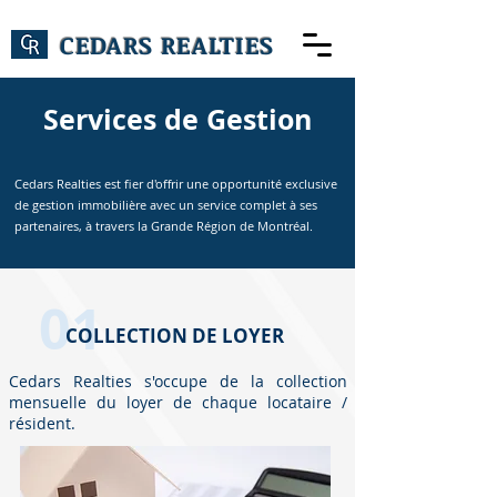
CEDARS REALTIES
Services de Gestion
Cedars Realties est fier d'offrir une opportunité exclusive
de gestion immobilière avec un service complet à ses
partenaires, à travers la Grande Région de Montréal.
01
COLLECTION DE LOYER
Cedars Realties s'occupe de la collection
mensuelle du loyer de chaque locataire /
résident.